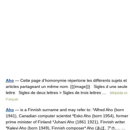
Aho
— Cette page d’homonymie répertorie les différents sujets et
articles partageant un même nom. {{{image}}} Sigles d une seule
lettre Sigles de deux lettres > Sigles de trois lettres …
Wikipédia en
Français
Aho
— is a Finnish surname and may refer to: *Alfred Aho (born
1941), Canadian computer scientist *Esko Aho (born 1954), former
prime minister of Finland *Juhani Aho (1861 1921), Finnish writer
*Kalevi Aho (born 1949), Finnish composer* Aho (あほ, アホ,… …