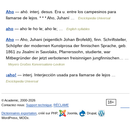
Aho
— ahó. interj. desus. Era u. entre los campesinos para
llamarse de lejos. * * * Aho, Juhaní …
Enciclopedia Universal
aho
— aho·le·ho·le; aho·le; …
English syllables
Aho
— Aho, Juhani (eigentlich Johan Brofeldt), finn. Schriftsteller,
Schöpfer der modernen Kunstprosa der finnischen Sprache, geb.
1861 zu Jisalmi in Savolaks, Pfarrerssohn, studierte, war
Mitbegründer der jetzt verbotenen freisinnigen jungfinnischen… …
Meyers Großes Konversations-Lexikon
¡aho!
— interj. Interjección usada para llamarse de lejos …
Enciclopedia Universal
© Academic, 2000-2026
18+
Contactez-nous:
Support technique
,
RÉCLAME
Dictionnaires exportation
, créé sur PHP,
Joomla,
Drupal,
WordPress, MODx.