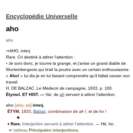
Encyclopédie Universelle
aho
aho
⇒AHO, interj.
Rare.
Cri destiné à attirer l'attention :
•
Je sors donc, je tourne la grange, et j'avise un grand diable de
Wurtembergeois qui tirait la poutre avec un certain enthousiasme.
«
Aho!
» lui dis-je en lui faisant comprendre qu'il fallait cesser son
travail.
H. DE BALZAC,
Le Médecin de campagne,
1833, p. 100.
Étymol. ET HIST. —
Var. de
ah
servant à attirer l'attention.
aho
[aho; ao]
interj.
ÉTYM.
1833,
Balzac
; combinaison de
ah !,
et de
ho !
❖
♦
Rare.
Interjection servant à attirer l'attention.
→ Hé, ho.
➪
tableau
Principales interjections.