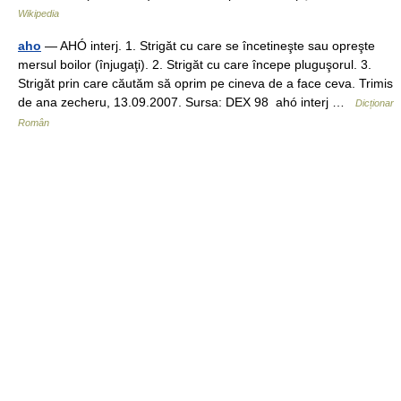
Wikipedia
aho
— AHÓ interj. 1. Strigăt cu care se încetineşte sau opreşte
mersul boilor (înjugaţi). 2. Strigăt cu care începe pluguşorul. 3.
Strigăt prin care căutăm să oprim pe cineva de a face ceva. Trimis
de ana zecheru, 13.09.2007. Sursa: DEX 98 ahó interj …
Dicționar
Român