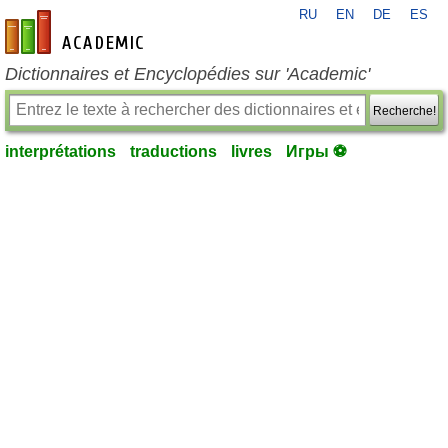
RU
EN
DE
ES
fr-academic.com
Dictionnaires et Encyclopédies sur 'Academic'
Recherche!
interprétations
traductions
livres
Игры ⚽